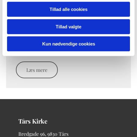
Tillad alle cookies
Tillad valgte
Morild Kirke
Morild Kirkevej 4
Kun nødvendige cookies
9830 Tårs
Læs mere
Tårs Kirke
Bredgade
96, 9830 Tårs