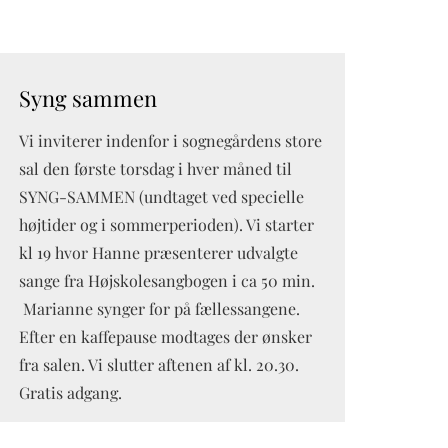
Syng sammen
Vi inviterer indenfor i sognegårdens store
sal den første torsdag i hver måned til
SYNG-SAMMEN (undtaget ved specielle
højtider og i sommerperioden). Vi starter
kl 19 hvor Hanne præsenterer udvalgte
sange fra Højskolesangbogen i ca 50 min.
Marianne synger for på fællessangene.
Efter en kaffepause modtages der ønsker
fra salen. Vi slutter aftenen af kl. 20.30.
Gratis adgang.