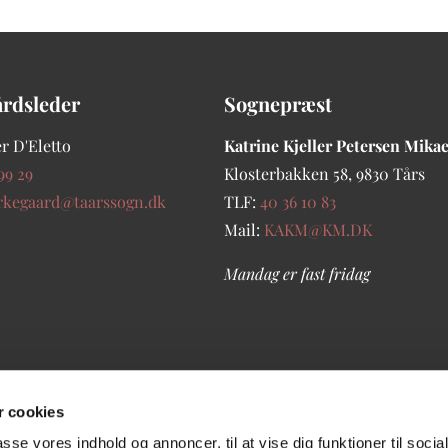
årdsleder
Sognepræst
r D'Eletto
Katrine Kjeller Petersen Mika
99 29
Klosterbakken 58, 9830 Tårs
rkegaard@taarssogn.dk
TLF:
40 36 10 83
Mail:
KAKM@KM.DK
Mandag er fast fridag
 cookies
passe vores indhold og annoncer, til at vise dig funktioner til soci