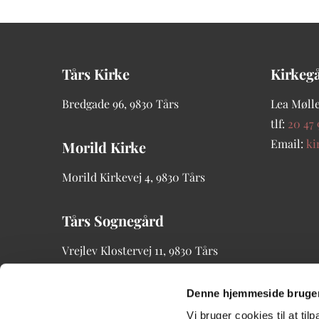
Tårs Kirke
Kirkeg
Bredgade
96, 9830 Tårs
Lea Mølle
tlf:
20 47 
Email:
ki
Morild Kirke
Morild Kirkevej 4, 9830 Tårs
Tårs Sognegård
Vrejlev Klostervej 11, 9830 Tårs
tlf: 21 20 00 96
Denne hjemmeside bruger
Vi bruger cookies til at til