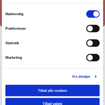
Du vil måske også kunne lide...
Samtykkevalg
Nødvendig
Præferencer
Statistik
Marketing
Vis detaljer
Tillad alle cookies
Tillad valgte