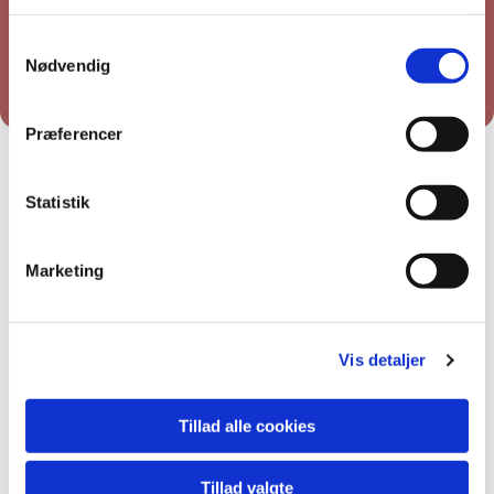
Du vil måske også kunne lide...
Samtykkevalg
Nødvendig
Præferencer
Statistik
Marketing
Vis detaljer
Tillad alle cookies
Tillad valgte