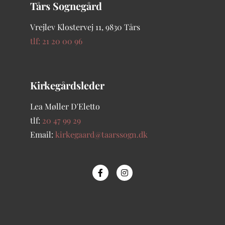
Tårs Sognegård
Vrejlev Klostervej 11, 9830 Tårs
tlf: 21 20 00 96
Kirkegårdsleder
Lea Møller D'Eletto
tlf:
20 47 99 29
Email:
kirkegaard@taarssogn.dk