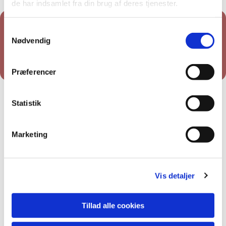
de har indsamlet fra din brug af deres tjenester.
Samtykkevalg
Nødvendig
Du vil måske også kunne lide...
Præferencer
Statistik
Marketing
Vis detaljer
Tillad alle cookies