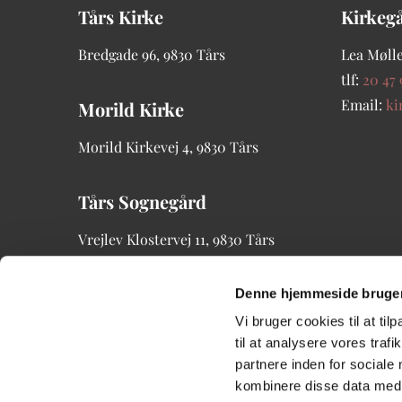
Tårs Kirke
Kirkeg
Bredgade
96, 9830 Tårs
Lea Mølle
tlf:
20 47 
Email:
ki
Morild Kirke
Morild Kirkevej 4, 9830 Tårs
Tårs Sognegård
Vrejlev Klostervej 11, 9830 Tårs
tlf: 21 20 00 96
Denne hjemmeside bruger
Vi bruger cookies til at til
til at analysere vores tra
partnere inden for sociale
kombinere disse data med a