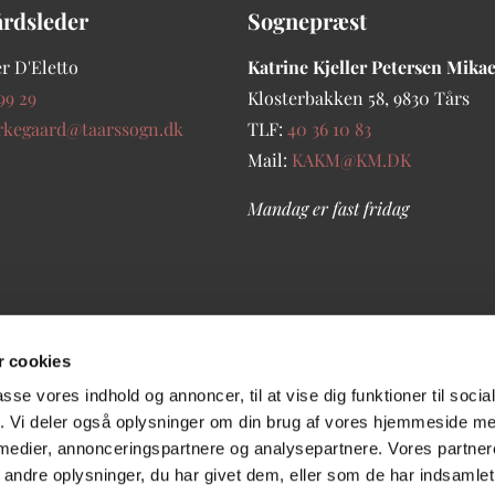
årdsleder
Sognepræst
r D'Eletto
Katrine Kjeller Petersen Mika
99 29
Klosterbakken 58, 9830 Tårs
rkegaard@taarssogn.dk
TLF:
40 36 10 83
Mail:
KAKM@KM.DK
Mandag er fast fridag
 cookies
passe vores indhold og annoncer, til at vise dig funktioner til soci
fik. Vi deler også oplysninger om din brug af vores hjemmeside m
 medier, annonceringspartnere og analysepartnere. Vores partne
ndre oplysninger, du har givet dem, eller som de har indsamlet 
Log på ChurchDesk