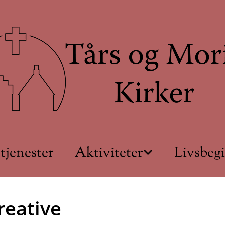
tjenester
Aktiviteter
Livsbeg
reative