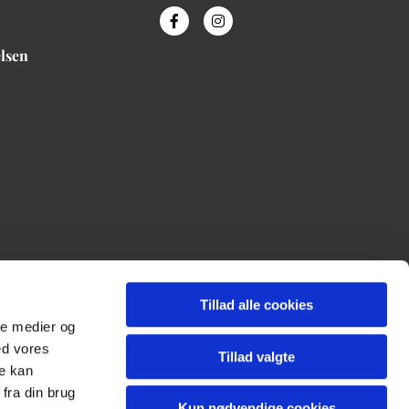
elsen
Tillad alle cookies
ale medier og
ed vores
Tillad valgte
re kan
fra din brug
Kun nødvendige cookies