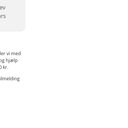
lev
års
der vi med
 og hjælp
0 kr.
tilmelding