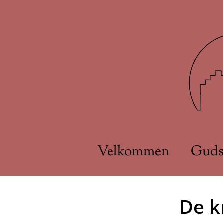
Velkommen
Guds
De k