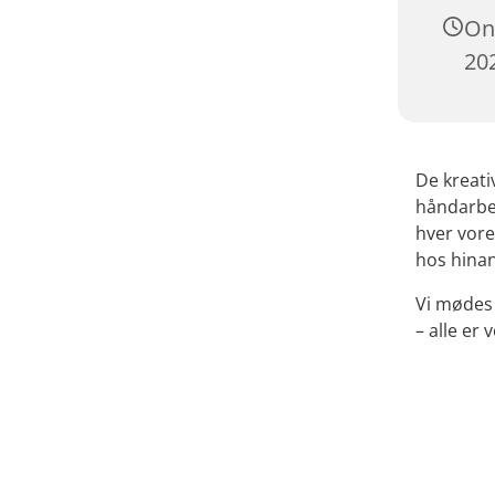
On
202
De kreativ
håndarbej
hver vore
hos hinan
Vi mødes 
– alle er