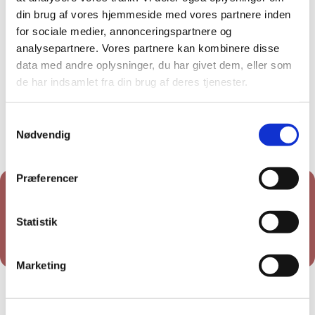
din brug af vores hjemmeside med vores partnere inden
for sociale medier, annonceringspartnere og
analysepartnere. Vores partnere kan kombinere disse
data med andre oplysninger, du har givet dem, eller som
de har indsamlet fra din brug af deres tjenester.
Samtykkevalg
Nødvendig
Præferencer
Du vil måske også kunne lide...
Statistik
Marketing