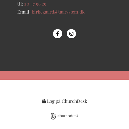
tlf:
20 47 99 29
Email:
kirkegaard@taarssogn.dk
Log på ChurchDesk